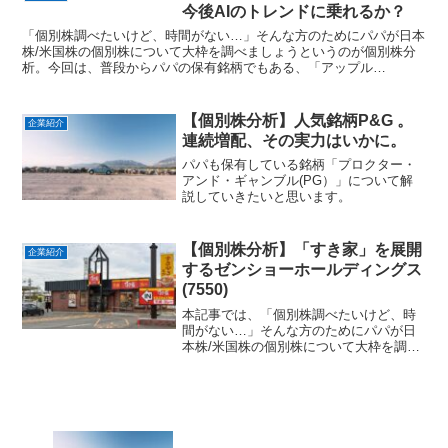
きたいと思います。
今後AIのトレンドに乗れるか？
「個別株調べたいけど、時間がない…」そんな方のためにパパが日本
株/米国株の個別株について大枠を調べましょうというのが個別株分
析。今回は、普段からパパの保有銘柄でもある、「アップル
(AAPL)」について解説していきます。
【個別株分析】人気銘柄P&G 。
企業紹介
連続増配、その実力はいかに。
パパも保有している銘柄「プロクター・
アンド・ギャンブル(PG）」について解
説していきたいと思います。
【個別株分析】「すき家」を展開
企業紹介
するゼンショーホールディングス
(7550)
本記事では、「個別株調べたいけど、時
間がない…」そんな方のためにパパが日
本株/米国株の個別株について大枠を調べ
ましょうというのが個別株分析。パパも
保有している銘柄「ゼンショーホールデ
ィングス(7550)」について解説していき
ます。