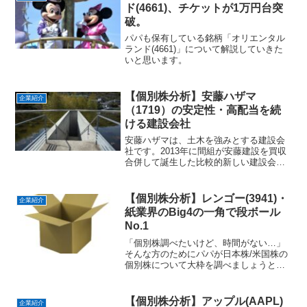
ド(4661)、チケットが1万円台突
破。
パパも保有している銘柄「オリエンタル
ランド(4661)」について解説していきた
いと思います。
【個別株分析】安藤ハザマ
企業紹介
（1719）の安定性・高配当を続
ける建設会社
安藤ハザマは、土木を強みとする建設会
社です。2013年に間組が安藤建設を買収
合併して誕生した比較的新しい建設会社
です。ファイナンス系のアプリで配当率
が高い銘柄で検索すると上位にランキン
グすることも多い安藤ハザマ。なぜ高配
【個別株分析】レンゴー(3941)・
企業紹介
当を実現することができるか個別株分析
紙業界のBig4の一角で段ボール
していきたいと思います。
No.1
「個別株調べたいけど、時間がない…」
そんな方のためにパパが日本株/米国株の
個別株について大枠を調べましょうとい
うのが個別株分析。今回は、製紙業界の
中でもトップシェアを誇る、「レンゴー
株式会社（3941）」について解説してい
【個別株分析】アップル(AAPL)
企業紹介